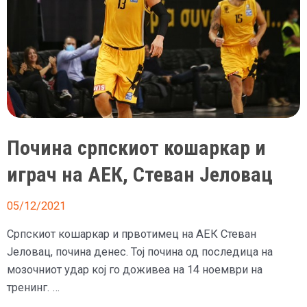
Почина српскиот кошаркар и
играч на АЕК, Стеван Јеловац
05/12/2021
Српскиот кошаркар и првотимец на АЕК Стеван
Јеловац, почина денес. Тој почина од последица на
мозочниот удар кој го доживеа на 14 ноември на
тренинг. …