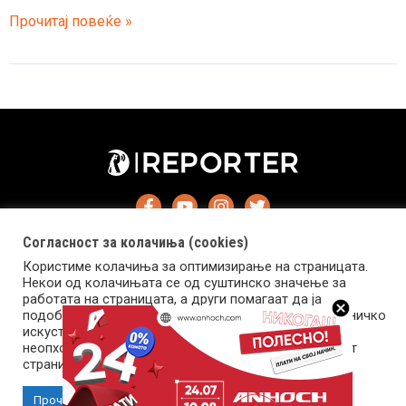
Почина
Прочитај повеќе »
српскиот
кошаркар
и
играч
на
АЕК,
Стеван
Јеловац
Согласност за колачиња (cookies)
Користиме колачиња за оптимизирање на страницата.
Некои од колачињата се од суштинско значење за
работата на страницата, а други помагаат да ја
подобриме оваа интернет страница и вашето корисничко
искуство. Напомена: задолжителните колачиња се
Импресум
Маркетинг
Контакт
Услови за користење
неопходни за користење и пристап до оваа интернет
страница.
Copyright © 2026 Reporter.mk | Member of Clip Media Group
Прочитај повеќе
Прифати колачиња