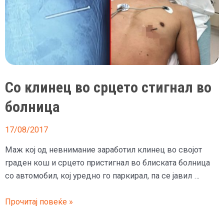
Со клинец во срцето стигнал во
болница
17/08/2017
Маж кој од невнимание заработил клинец во својот
граден кош и срцето пристигнал во блиската болница
со автомобил, кој уредно го паркирал, па се јавил …
Со
Прочитај повеќе »
клинец