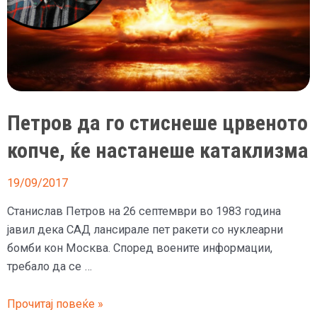
Петров да го стиснеше црвеното
копче, ќе настанеше катаклизма
19/09/2017
Станислав Петров на 26 септември во 1983 година
јавил дека САД лансирале пет ракети со нуклеарни
бомби кон Москва. Според воените информации,
требало да се …
Петров
Прочитај повеќе »