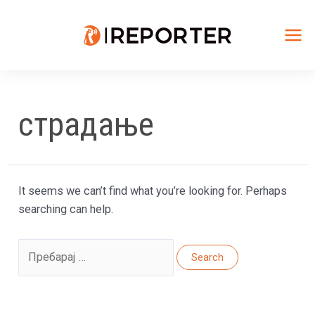
Skip
to
content
Mai
Me
страдање
It seems we can’t find what you’re looking for. Perhaps
searching can help.
Search
for: