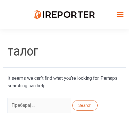
Skip
to
content
Mai
Me
талог
It seems we can’t find what you’re looking for. Perhaps
searching can help.
Search
for: