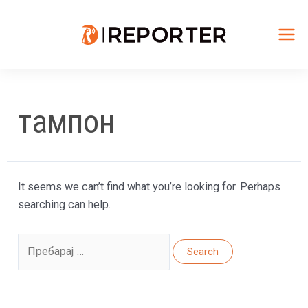
Skip
to
content
Mai
Me
тампон
It seems we can’t find what you’re looking for. Perhaps
searching can help.
Search
for: