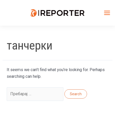
Skip
to
content
Mai
Me
танчерки
It seems we can’t find what you’re looking for. Perhaps
searching can help.
Search
for: