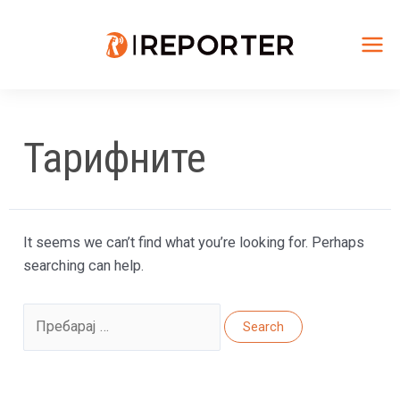
Skip
to
content
Mai
Me
Тарифните
It seems we can’t find what you’re looking for. Perhaps
searching can help.
Search
for: