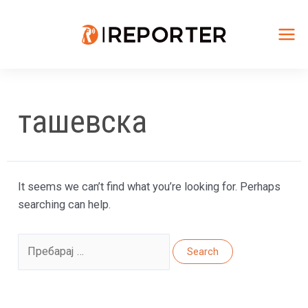
Skip
to
content
Mai
Me
ташевска
It seems we can’t find what you’re looking for. Perhaps
searching can help.
Search
for: