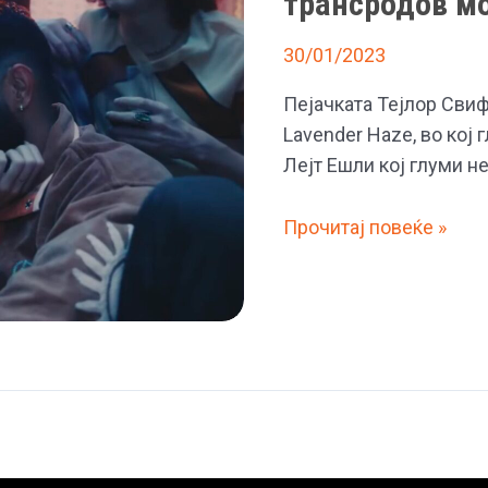
трансродов м
фустан,
30/01/2023
фановите
велат:
Пејачката Тејлор Свифт
„Му
Lavender Haze, во кој
испрати
Лејт Ешли кој глуми не
порака
на
(Видео)
Прочитај повеќе »
момчето“
Тејлор
Свифт
сними
спот
со
трансродов
модел