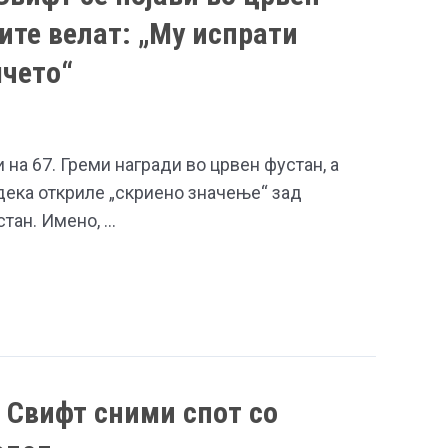
ите велат: „Му испрати
мчето“
 на 67. Греми награди во црвен фустан, а
дека откриле „скриено значење“ зад
стан. Имено, …
р Свифт сними спот со