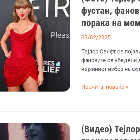
фустан, фанов
порака на мо
03/02/2025
Тејлор Свифт се појави
фановите се убедени 
нејзиниот избор на фу
(Фото)
Прочитај повеќе »
Тејлор
Свифт
се
појави
(Видео) Тејло
во
црвен