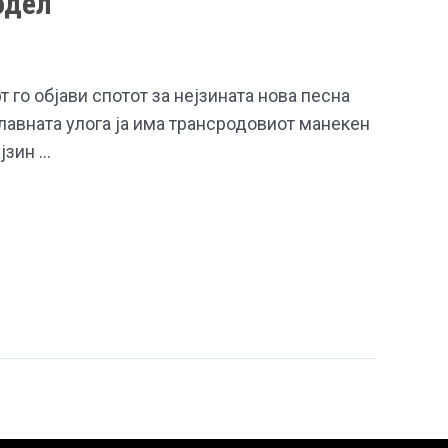
одел
 го објави спотот за нејзината нова песна
 главната улога ја има трансродовиот манекен
јзин …