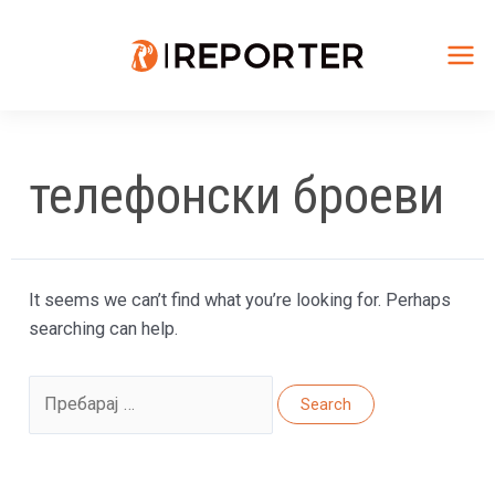
Skip
to
content
Mai
Me
телефонски броеви
It seems we can’t find what you’re looking for. Perhaps
searching can help.
Search
for: