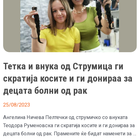
Тетка и внука од Струмица ги
скратија косите и ги донираа за
децата болни од рак
25/08/2023
Ангелина Ничева Пелтечки од струмичко со внуката
Теодора Руменовска ги скратија косите и ги донираа за
децата болни од рак. Прамените ќе бидат наменети за …