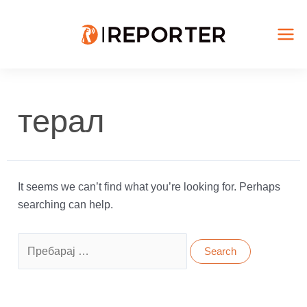
Skip
to
content
Mai
Me
терал
It seems we can’t find what you’re looking for. Perhaps
searching can help.
Search
for: