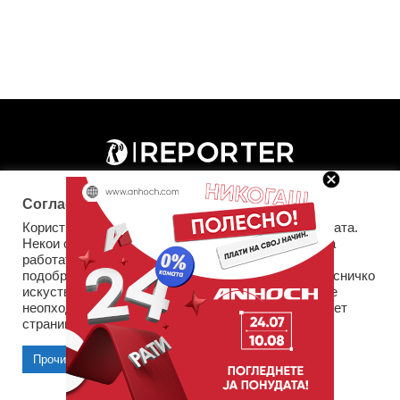
Согласност за колачиња (cookies)
Користиме колачиња за оптимизирање на страницата.
Некои од колачињата се од суштинско значење за
работата на страницата, а други помагаат да ја
подобриме оваа интернет страница и вашето корисничко
искуство. Напомена: задолжителните колачиња се
неопходни за користење и пристап до оваа интернет
Импресум
Маркетинг
Контакт
Услови за користење
страница.
Прочитај повеќе
Прифати колачиња
Copyright © 2026 Reporter.mk | Member of Clip Media Group