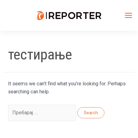
Skip
to
content
Mai
Me
тестирање
It seems we can’t find what you’re looking for. Perhaps
searching can help.
Search
for: