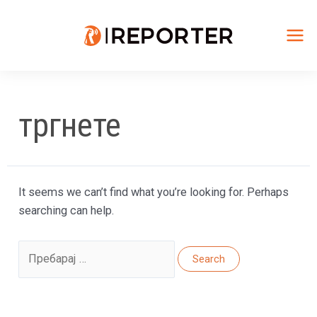
Skip
to
content
Mai
Me
тргнете
It seems we can’t find what you’re looking for. Perhaps
searching can help.
Search
for: