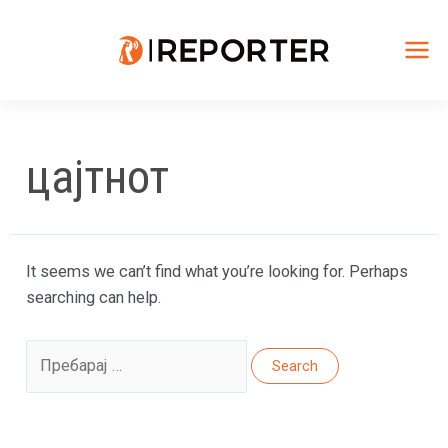
Skip
to
content
Mai
Me
цајтнот
It seems we can’t find what you’re looking for. Perhaps
searching can help.
Search
for: