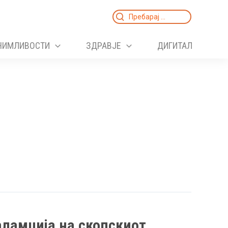
Search
for:
НИМЛИВОСТИ
ЗДРАВЈЕ
ДИГИТАЛ
аламџија на скопскиот