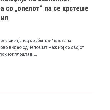
а со „опелот“ па се крстеше
оил
ена скопјанец со „бентли“ влета на
ново видео од непознат маж кој со својот
пскиот плоштад, …