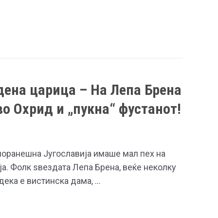
ена царица – На Лепа Брена
во Охрид и „пукна“ фустанот!
поранешна Југославија имаше мал пех на
а. Фолк ѕвездата Лепа Брена, веќе неколку
дека е вистинска дама, …