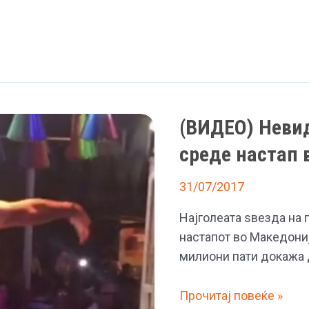
(ВИДЕО) Невид
среде настап 
31/07/2017
Најголеата ѕвезда на 
настапот во Македониј
милиони пати докажа 
(ВИДЕО)
Прочитај повеќе »