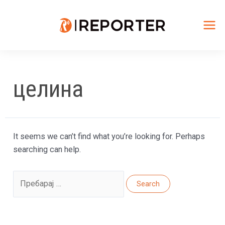
Skip
to
content
Mai
Me
целина
It seems we can’t find what you’re looking for. Perhaps
searching can help.
Search
for: