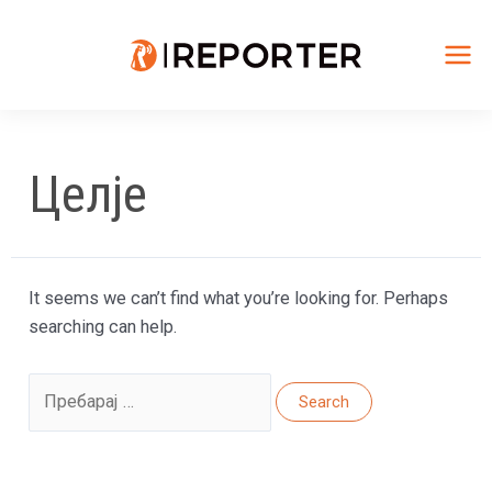
Skip
to
content
Mai
Me
Целје
It seems we can’t find what you’re looking for. Perhaps
searching can help.
Search
for: