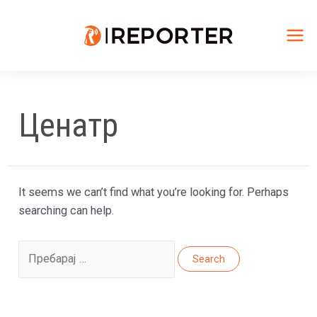
Skip
to
content
Mai
Me
Ценатр
It seems we can’t find what you’re looking for. Perhaps
searching can help.
Search
for: