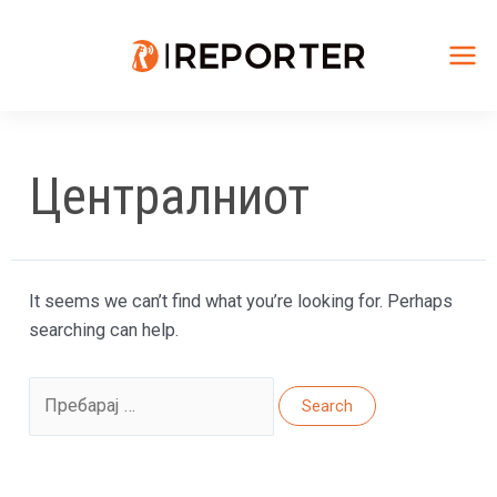
Skip
to
content
Mai
Me
Централниот
It seems we can’t find what you’re looking for. Perhaps
searching can help.
Search
for: