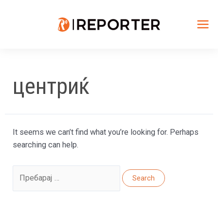
Skip
to
content
Mai
Me
центриќ
It seems we can’t find what you’re looking for. Perhaps
searching can help.
Search
for: