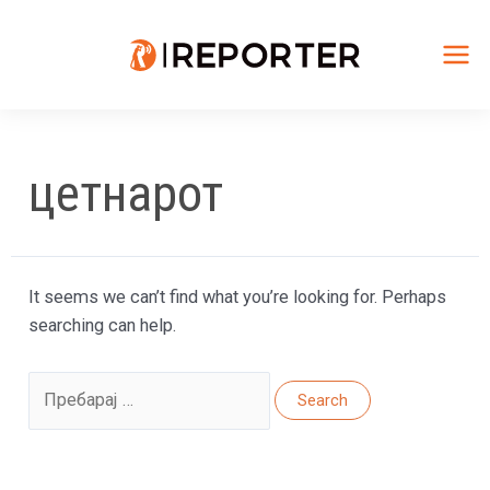
Skip
to
content
Mai
Me
цетнарот
It seems we can’t find what you’re looking for. Perhaps
searching can help.
Search
for: