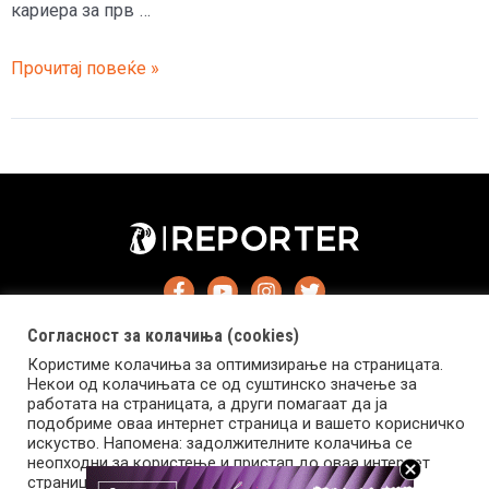
кариера за прв …
Цеца
Прочитај повеќе »
ќе
има
релано
шоу
по
теркот
на
Кардашјан
Согласност за колачиња (cookies)
Користиме колачиња за оптимизирање на страницата.
Некои од колачињата се од суштинско значење за
работата на страницата, а други помагаат да ја
подобриме оваа интернет страница и вашето корисничко
Импресум
Маркетинг
Контакт
Услови за користење
искуство. Напомена: задолжителните колачиња се
неопходни за користење и пристап до оваа интернет
страница.