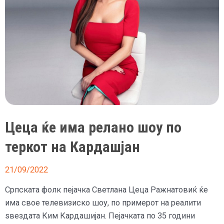
Цеца ќе има релано шоу по
теркот на Кардашјан
21/09/2022
Српската фолк пејачка Светлана Цеца Ражнатовиќ ќе
има свое телевизиско шоу, по примерот на реалити
ѕвездата Ким Кардашијан. Пејачката по 35 години