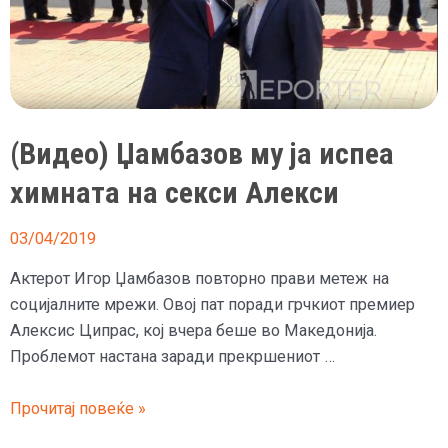
(Видео) Џамбазов му ја испеа
химната на секси Алекси
03/04/2019
Актерот Игор Џамбазов повторно прави метеж на
социјалните мрежи. Овој пат поради грчкиот премиер
Алексис Ципрас, кој вчера беше во Македонија.
Проблемот настана заради прекршениот …
(Видео)
Прочитај повеќе »
Џамбазов