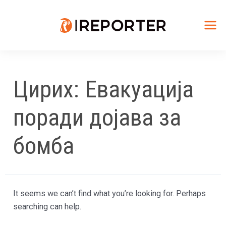
Skip
to
content
Mai
Me
Цирих: Евакуација
поради дојава за
бомба
It seems we can’t find what you’re looking for. Perhaps
searching can help.