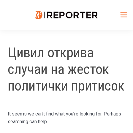
Skip
to
content
Mai
Me
Цивил открива
случаи на жесток
политички притисок
It seems we can’t find what you’re looking for. Perhaps
searching can help.