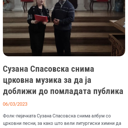
Сузана Спасовска снима
црковна музика за да ја
доближи до помладата публика
06/03/2023
Фолк-пејачката Сузана Спасовска снима албум со
црковни песни, за како што вели литургиски химни да