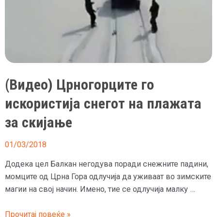
(Видео) Црногорците го
искористија снегот на плажата
за скијање
01/03/2018
Додека цел Балкан негодува поради снежните падини,
момците од Црна Гора одлучија да уживаат во зимските
магии на свој начин. Имено, тие се одлучија малку …
(Видео)
Прочитај повеќе »