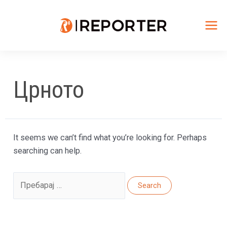
Skip
to
content
Mai
Me
Црното
It seems we can’t find what you’re looking for. Perhaps
searching can help.
Search
for: