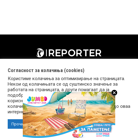
Согласност за колачиња (cookies)
Користиме колачиња за оптимизирање на страницата.
Некои од колачињата се од суштинско значење за
работата на страницата, а други помагаат да ја
подобриме оваа интернет страница и вашето
корисничко искуство. Напомена: задолжителните
колачиња се неопходни за користење и пристап до оваа
Импресум
Маркетинг
Контакт
Услови за користење
интернет страница.
Прочитај повеќе
Прифати колачиња
Copyright © 2026 Reporter.mk | Member of Clip Media Group