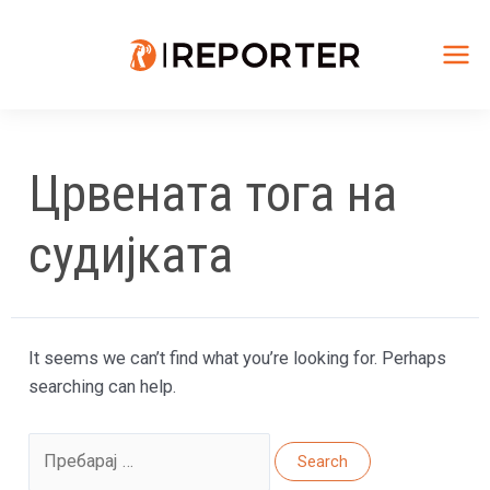
Skip
to
content
Mai
Me
Црвената тога на
судијката
It seems we can’t find what you’re looking for. Perhaps
searching can help.
Search
for: