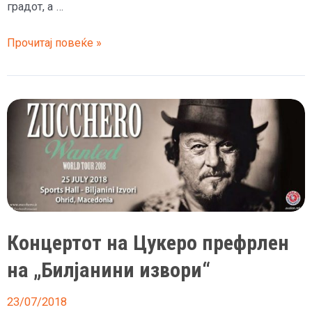
градот, а …
(Видео)
Прочитај повеќе »
Цукеро
ја
освои
Самоиловата
тврдина
Концертот на Цукеро префрлен
на „Билјанини извори“
23/07/2018