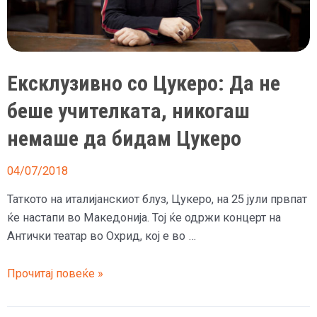
Ексклузивно со Цукеро: Да не
беше учителката, никогаш
немаше да бидам Цукеро
04/07/2018
Таткото на италијанскиот блуз, Цукеро, на 25 јули првпат
ќе настапи во Македонија. Тој ќе одржи концерт на
Антички театар во Охрид, кој е во …
Ексклузивно
Прочитај повеќе »
со
Цукеро: