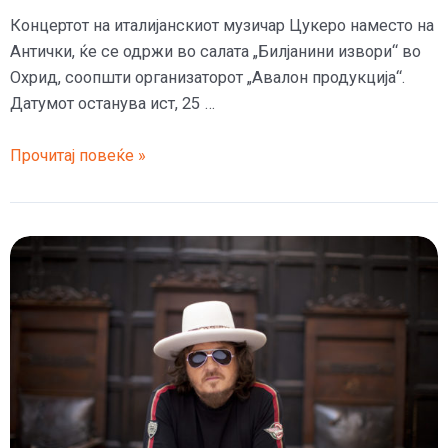
Концертот на италијанскиот музичар Цукеро наместо на
Антички, ќе се одржи во салата „Билјанини извори“ во
Охрид, соопшти организаторот „Авалон продукција“.
Датумот останува ист, 25 …
Концертот
Прочитај повеќе »
на
Цукеро
префрлен
на
„Билјанини
извори“