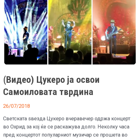
(Видео) Цукеро ја освои
Самоиловата тврдина
26/07/2018
Светската ѕвезда Цукеро вчеравечер одржа концерт
во Охрид за кој ќе се раскажува долго. Неколку часа
пред концертот популарниот музичар се прошета во