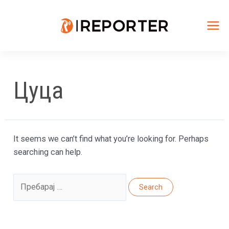
Skip
to
content
Mai
Me
Цуца
It seems we can’t find what you’re looking for. Perhaps
searching can help.
Search
for: