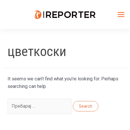
Skip
to
content
Mai
Me
цветкоски
It seems we can’t find what you’re looking for. Perhaps
searching can help.
Search
for: