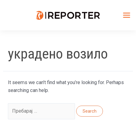
Skip
to
content
Mai
Me
украдено возило
It seems we can’t find what you’re looking for. Perhaps
searching can help.
Search
for: