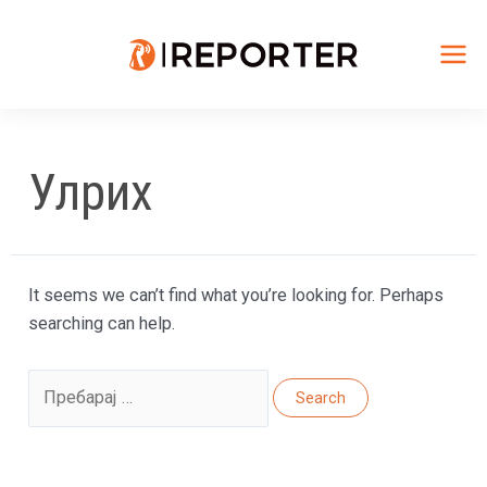
Skip
to
content
Mai
Me
Улрих
It seems we can’t find what you’re looking for. Perhaps
searching can help.
Search
for: