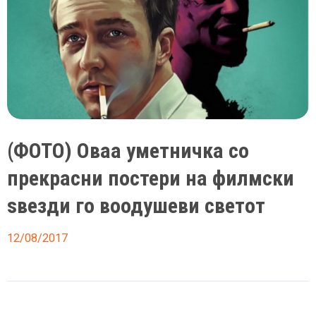
(ФОТО) Оваа уметничка со
прекрасни постери на филмски
ѕвезди го воодушеви светот
12/08/2017