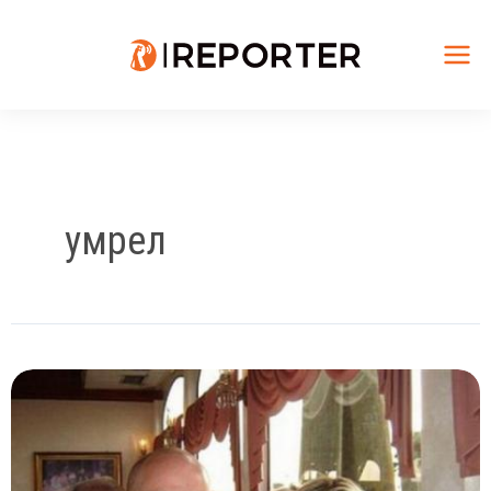
Skip
to
content
Mai
Me
умрел