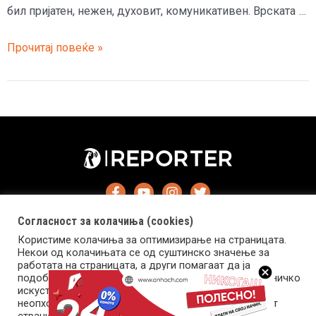
бил пријатен, нежен, духовит, комуникативен. Врската …
Јован
Прочитај повеќе »
бил
прекрасен
сопруг.
а
кога
умрел,
дознала
дека
живеела
Согласност за колачиња (cookies)
со
Користиме колачиња за оптимизирање на страницата.
монструм
Некои од колачињата се од суштинско значење за
работата на страницата, а други помагаат да ја
подобриме оваа интернет страница и вашето корисничко
Импресум
Маркетинг
Контакт
Услови за користење
искуство. Напомена: задолжителните колачиња се
неопходни за користење и пристап до оваа интернет