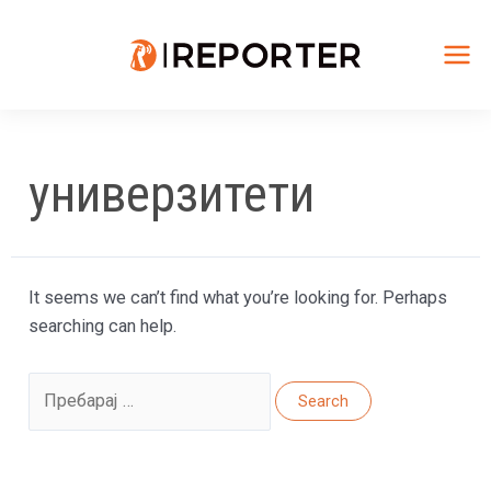
Skip
to
content
Mai
Me
универзитети
It seems we can’t find what you’re looking for. Perhaps
searching can help.
Search
for: