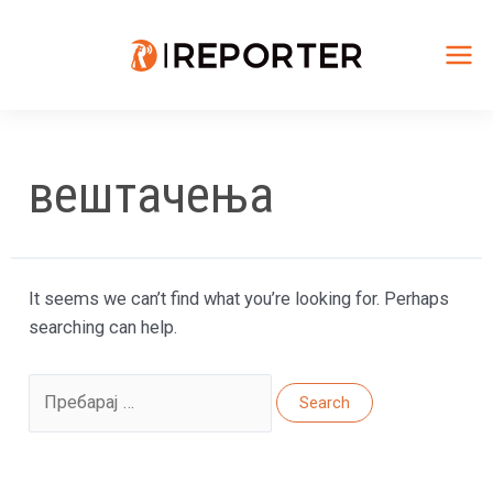
Skip
to
content
Mai
Me
вештачења
It seems we can’t find what you’re looking for. Perhaps
searching can help.
Search
for: