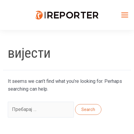
Skip
to
content
Mai
Me
вијести
It seems we can’t find what you’re looking for. Perhaps
searching can help.
Search
for: