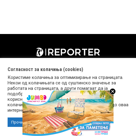
Согласност за колачиња (cookies)
Користиме колачиња за оптимизирање на страницата.
Некои од колачињата се од суштинско значење за
работата на страницата, а други помагаат да ја
подобриме оваа интернет страница и вашето
корисничко искуство. Напомена: задолжителните
колачиња се неопходни за користење и пристап до оваа
Импресум
Маркетинг
Контакт
Услови за користење
интернет страница.
Прочитај повеќе
Прифати колачиња
Copyright © 2026 Reporter.mk | Member of Clip Media Group