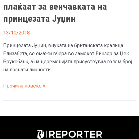
плаќаат за венчавката на
принцезата Јуџин
13/10/2018
Принцезата Јуџин, внуката на британската кралица
Елизабета, се омажи вчера во замокот Винзор за Џек
Бруксбанк, а на церемонијата присуствуваа голем број
на познати личности …
Британските
Прочитај повеќе »
граѓани
гневни
што
плаќаат
за
венчавката