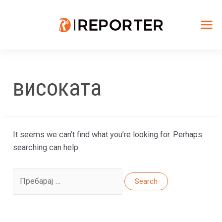
Skip
to
content
Mai
Me
високата
It seems we can’t find what you’re looking for. Perhaps
searching can help.
Search
for: