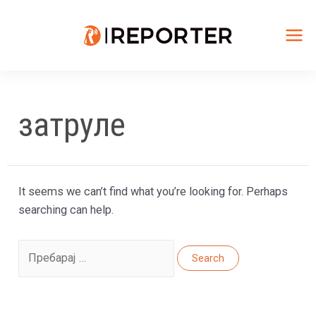
Skip
to
content
Mai
Me
затруле
It seems we can’t find what you’re looking for. Perhaps
searching can help.
Search
for: