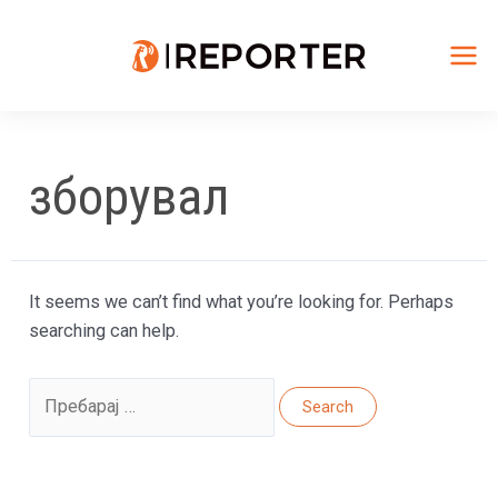
Skip
to
content
Mai
Me
зборувал
It seems we can’t find what you’re looking for. Perhaps
searching can help.
Search
for: