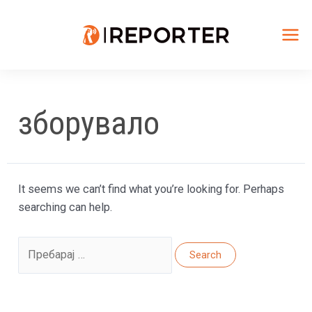
Skip
to
content
Mai
Me
зборувало
It seems we can’t find what you’re looking for. Perhaps
searching can help.
Search
for: