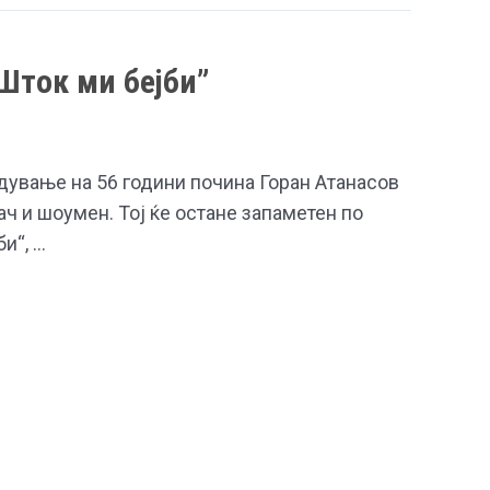
Шток ми бејби”
дување на 56 години почина Горан Атанасов
ач и шоумен. Тој ќе остане запаметен по
и“, …