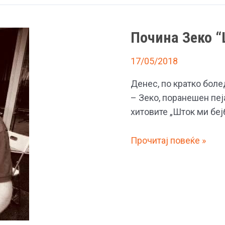
Почина Зеко “
17/05/2018
Денес, по кратко боле
– Зеко, поранешен пеј
хитовите „Шток ми бејб
Почина
Прочитај повеќе »
Зеко
“Шток
ми
бејби”