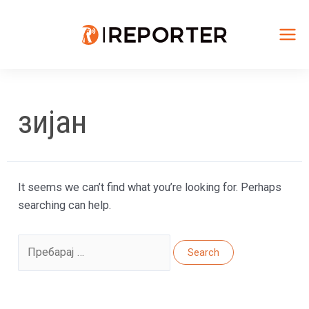
Skip
to
content
Mai
Me
зијан
It seems we can’t find what you’re looking for. Perhaps
searching can help.
Search
for: