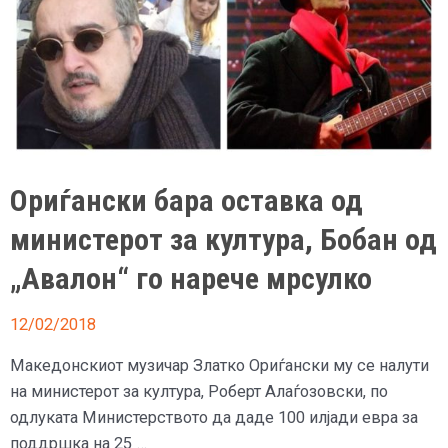
Ориѓански бара оставка од
министерот за култура, Бобан од
„Авалон“ го нарече мрсулко
12/02/2018
Македонскиот музичар Златко Ориѓански му се налути
на министерот за култура, Роберт Алаѓозовски, по
одлуката Министерството да даде 100 илјади евра за
поддршка на 25 …