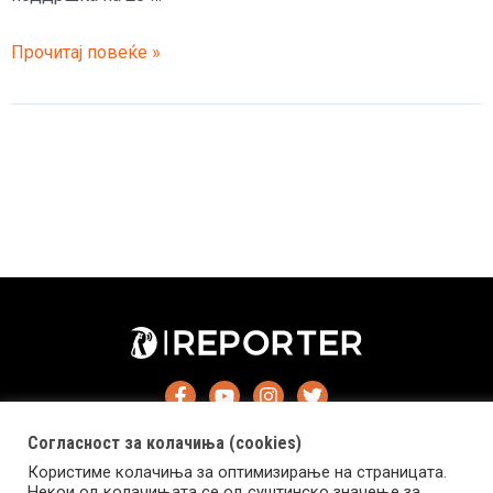
Ориѓански
Прочитај повеќе »
бара
оставка
од
министерот
за
култура,
Бобан
од
„Авалон“
го
нарече
мрсулко
Согласност за колачиња (cookies)
Користиме колачиња за оптимизирање на страницата.
Некои од колачињата се од суштинско значење за